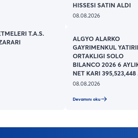
HISSESI SATIN ALDI
08.08.2026
TMELERI T.A.S.
ALGYO ALARKO
 ZARARI
GAYRIMENKUL YATIR
ORTAKLIGI SOLO
BILANCO 2026 6 AYLI
NET KARI 395,523,448
(ONCEKI: 127,026,497 
08.08.2026
Devamını oku