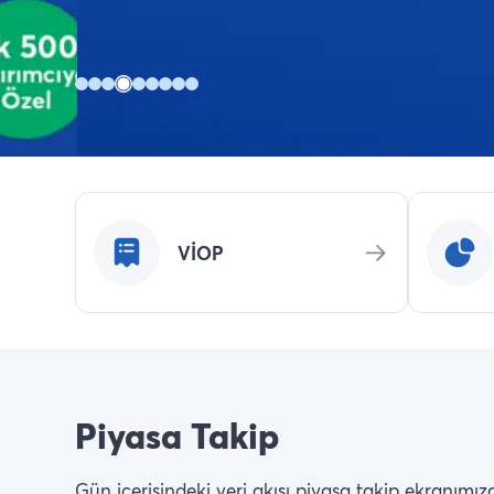
VİOP
Piyasa Takip
Gün içerisindeki veri akışı piyasa takip ekranımız