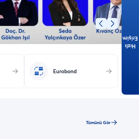
VİOP Teminat
Oranları
Para Aktarımı
Erişim
Hesaplama Araçları
Hızlı
Eurobond
Uygulamayı İndir
Tümünü Gör