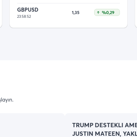
GBPUSD
1,35
%0,29
23:58:52
layın.
TRUMP DESTEKLI AME
JUSTIN MATEEN, YAK