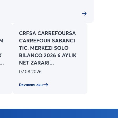
CRFSA CARREFOURSA
IM
CARREFOUR SABANCI
TIC. MERKEZI SOLO
K
BILANCO 2026 6 AYLIK
 TL
NET ZARARI
TL
3,605,871,000 TL
07.08.2026
(ONCEKI: 4,27
Devamını oku