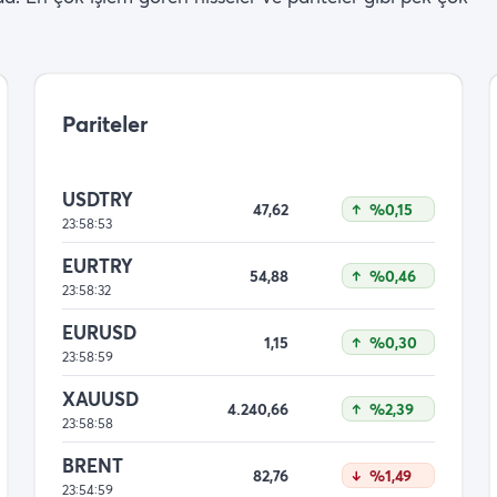
Pariteler
USDTRY
47,62
%0,15
23:58:53
EURTRY
54,88
%0,46
23:58:32
EURUSD
1,15
%0,30
23:58:59
XAUUSD
4.240,66
%2,39
23:58:58
BRENT
82,76
%1,49
23:54:59