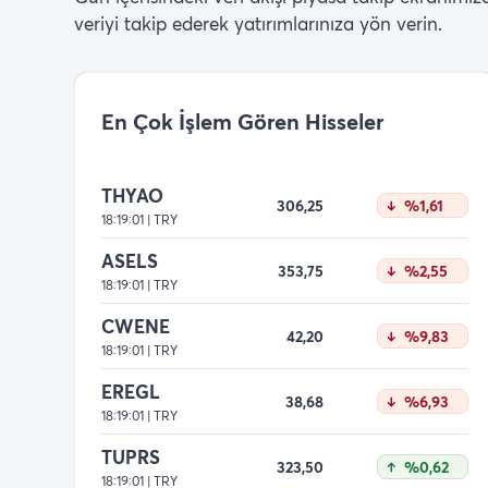
veriyi takip ederek yatırımlarınıza yön verin.
En Çok İşlem Gören Hisseler
THYAO
306,25
%1,61
18:19:01 | TRY
ASELS
353,75
%2,55
18:19:01 | TRY
CWENE
42,20
%9,83
18:19:01 | TRY
EREGL
38,68
%6,93
18:19:01 | TRY
TUPRS
323,50
%0,62
18:19:01 | TRY