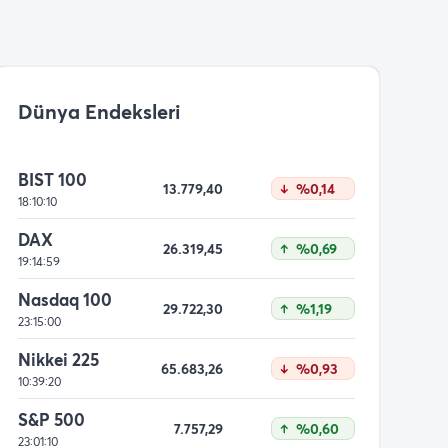
Dünya Endeksleri
BIST 100
13.779,40
%0,14
18:10:10
DAX
26.319,45
%0,69
19:14:59
Nasdaq 100
29.722,30
%1,19
23:15:00
Nikkei 225
65.683,26
%0,93
10:39:20
S&P 500
7.757,29
%0,60
23:01:10