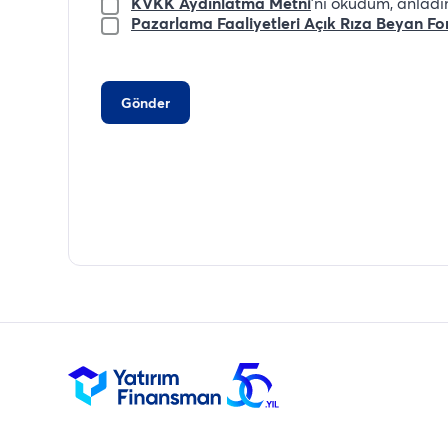
KVKK Aydınlatma Metni
'ni okudum, anladı
Pazarlama Faaliyetleri Açık Rıza Beyan F
Gönder