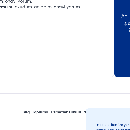
m, onaylıyorum.
ormu
'nu okudum, anladım, onaylıyorum.
Anlı
iş
Bilgi Toplumu Hizmetleri
Duyurular
Yasal Uyarı
Zamanaşım
İnternet sitemize yerl
konusunda, çerez pol