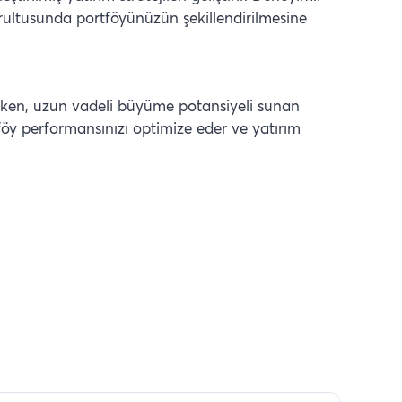
oğrultusunda portföyünüzün şekillendirilmesine
rken, uzun vadeli büyüme potansiyeli sunan
föy performansınızı optimize eder ve yatırım