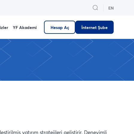
EN
izler
YF Akademi
Hesap Aç
İnternet Şube
irilmiş yatırım stratejileri geliştirir. Deneyimli