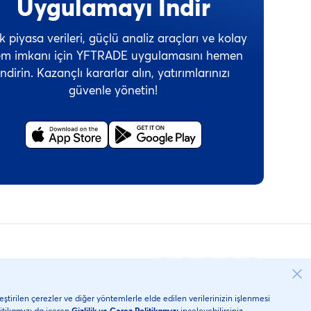
Uygulamayı İndir
k piyasa verileri, güçlü analiz araçları ve kolay
lem imkanı için YFTRADE uygulamasını hemen
indirin. Kazançlı kararlar alın, yatırımlarınızı
güvenle yönetin!
ı
Güvenlik
Site Haritası
KVK
eştirilen çerezler ve diğer yöntemlerle elde edilen verilerinizin işlenmesi
itikamızı da içeren
Gizlilik ve Çerez Politikamızı
inceleyebilirsiniz.