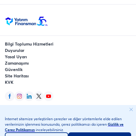
Bilgi Toplumu Hizmetleri
Duyurular
Yasal Uyarı
Zamanaşımı
Güvenlik
Site Haritası
KVK
YFTRADE, YFTRADEMOBILE, YFTRADEFX, YFTRADEINT ve YaFi Yatırım
İnternet sitemize yerleştirilen çerezler ve diğer yöntemlerle elde edilen
Finansman Menkul Değerler'in tescilli markalarıdır.
verilerinizin işlenmesi konusunda, çerez politikamızı da içeren
Gizlilik ve
©
2026
, Yatırım Finansman Menkul Değerler A.Ş.
Her Hakkı Saklıdır
.
Çerez Politikamızı
inceleyebilirsiniz.