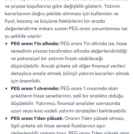
ve piyasa koşullarına göre değişiklik gösterir. Yatırım
kararlarının doğru şekilde alınması için kullanılan ve
fiyat, kazanç ve büyüme faktörlerini bir arada
değerlendirme imkanı sunan PEG oranı yorumlaması ise
şu şekilde yapılır:
PEG oranı 1'in altında:
PEG oranı 1'in altında ise, hisse
senedinin piyasa tarafından altında değerlendirildiği
ve potansiyel bir yatırım fırsatı olabileceği
düşünülebilir. Ancak şirkete ait diğer finansal verileri
detaylıca analiz etmek, bilinçli yatırım kararları almak
için önemlidir.
PEG oranı 1 civarında:
PEG oranı 1 civarında olan
şirketlerin hisse senetlerinin, adil bir aralıkta olduğu
düşülebilir. Yatırımcı, finansal analizler sonrasında
uzun veya kısa vadeli yatırım stratejileri belirleyebilir.
PEG oranı 1'den yüksek:
Oranın 1'den yüksek olması,
ilgili şirkete ait hisse senedi fiyatlarının aşırı
değerlendiği anlamı taşır. PEG oranı 1'den yüksek olan