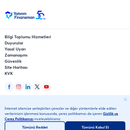
Bilgi Toplumu Hizmetleri
Duyurular
Yasal Uyarı
Zamanaşımı
Güvenlik
Site Haritası
KVK
YFTRADE, YFTRADEMOBILE, YFTRADEFX, YFTRADEINT ve YaFi Yatırım
İnternet sitemize yerleştirilen çerezler ve diğer yöntemlerle elde edilen
Finansman Menkul Değerler'in tescilli markalarıdır.
verilerinizin işlenmesi konusunda, çerez politikamızı da içeren
Gizlilik ve
©
2026
, Yatırım Finansman Menkul Değerler A.Ş.
Her Hakkı Saklıdır
.
Çerez Politikamızı
inceleyebilirsiniz.
Tümünü Reddet
Tümünü Kabul Et