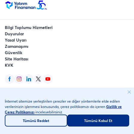
Bilgi Toplumu Hizmetleri
Duyurular
Yasal Uyarı
Zamanaşımı
Güvenlik
Site Haritası
KVK
YFTRADE, YFTRADEMOBILE, YFTRADEFX, YFTRADEINT ve YaFi Yatırım
İnternet sitemize yerleştirilen çerezler ve diğer yöntemlerle elde edilen
Finansman Menkul Değerler'in tescilli markalarıdır.
verilerinizin işlenmesi konusunda, çerez politikamızı da içeren
Gizlilik ve
©
2026
, Yatırım Finansman Menkul Değerler A.Ş.
Her Hakkı Saklıdır
.
Çerez Politikamızı
inceleyebilirsiniz.
Tümünü Reddet
Tümünü Kabul Et