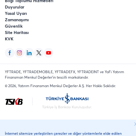
Bilgi Toplumu Hizmetleri
Duyurular
Yasal Uyarı
Zamanaşımı
Güvenlik
Site Haritası
KVK
YFTRADE, YFTRADEMOBILE, YFTRADEFX, YFTRADEINT ve YaFi Yatırım
Finansman Menkul Değerler'in tescilli markalarıdır.
©
2026
, Yatırım Finansman Menkul Değerler A.Ş.
Her Hakkı Saklıdır
.
İnternet sitemize yerleştirilen çerezler ve diğer yöntemlerle elde edilen