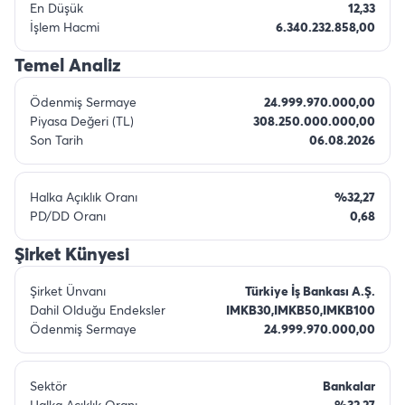
En Düşük
12,33
İşlem Hacmi
6.340.232.858,00
Temel Analiz
Ödenmiş Sermaye
24.999.970.000,00
Piyasa Değeri (TL)
308.250.000.000,00
Son Tarih
06.08.2026
Halka Açıklık Oranı
%32,27
PD/DD Oranı
0,68
Şirket Künyesi
Şirket Ünvanı
Türkiye İş Bankası A.Ş.
Dahil Olduğu Endeksler
IMKB30,IMKB50,IMKB100
Ödenmiş Sermaye
24.999.970.000,00
Sektör
Bankalar
Halka Açıklık Oranı
%32,27