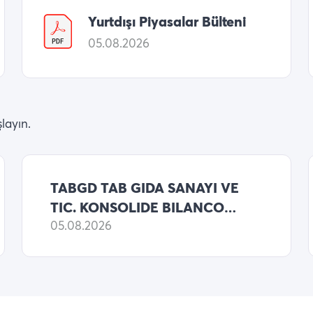
Yurtdışı Piyasalar Bülteni
05.08.2026
layın.
TABGD TAB GIDA SANAYI VE
TIC. KONSOLIDE BILANCO
2026 6 AYLIK NET KARI
05.08.2026
1,753,695,000 TL (ONCEKI:
1,933,005,000 TL NET