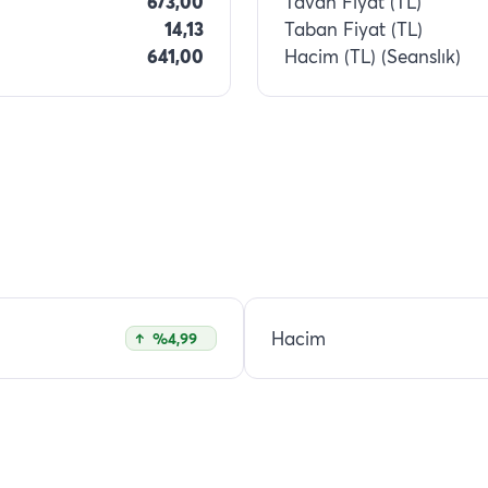
673,00
Tavan Fiyat (TL)
14,13
Taban Fiyat (TL)
641,00
Hacim (TL) (Seanslık)
Hacim
%4,99