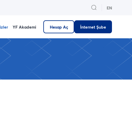
EN
izler
YF Akademi
Hesap Aç
İnternet Şube