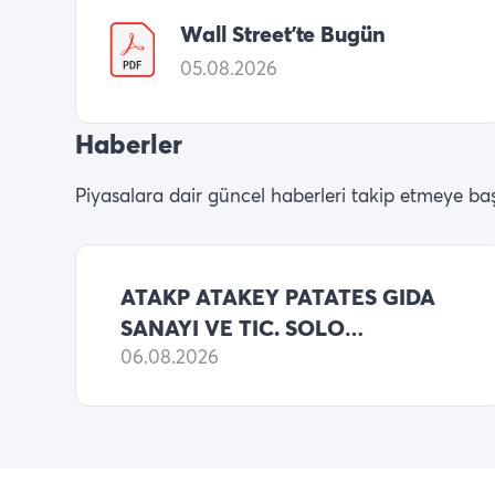
Wall Street’te Bugün
05.08.2026
Haberler
Piyasalara dair güncel haberleri takip etmeye baş
ATAKP ATAKEY PATATES GIDA
SANAYI VE TIC. SOLO
BILANCO 2026 6 AYLIK NET
06.08.2026
ZARARI 365,970,488 TL
(ONCEKI: 17,797,128 TL