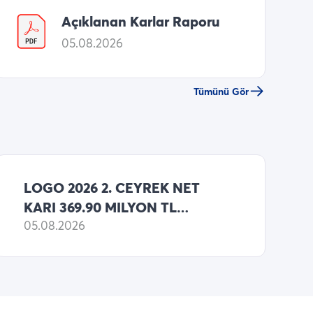
Açıklanan Karlar Raporu
05.08.2026
Tümünü Gör
LOGO 2026 2. CEYREK NET
KARI 369.90 MILYON TL
(MATRIKS HABER ANKETI
05.08.2026
MEDYAN BEKLENTI: 365.00
MILYON TL NET KAR )