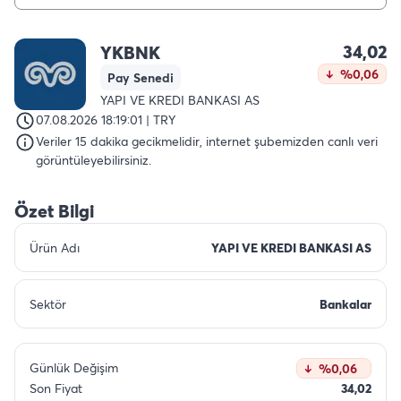
34,02
YKBNK
%0,06
Pay Senedi
YAPI VE KREDI BANKASI AS
07.08.2026 18:19:01 | TRY
Veriler 15 dakika gecikmelidir, internet şubemizden canlı veri
görüntüleyebilirsiniz.
Özet Bilgi
Ürün Adı
YAPI VE KREDI BANKASI AS
Sektör
Bankalar
Günlük Değişim
%0,06
Son Fiyat
34,02