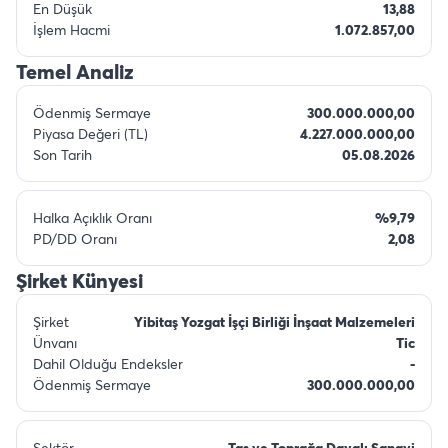
En Düşük
13,88
İşlem Hacmi
1.072.857,00
Temel Analiz
Ödenmiş Sermaye
300.000.000,00
Piyasa Değeri (TL)
4.227.000.000,00
Son Tarih
05.08.2026
Halka Açıklık Oranı
%9,79
PD/DD Oranı
2,08
Şirket Künyesi
Şirket
Yibitaş Yozgat İşçi Birliği İnşaat Malzemeleri
Ünvanı
Tic
Dahil Olduğu Endeksler
-
Ödenmiş Sermaye
300.000.000,00
Sektör
Tas ve Toprağa Dayalı Sanayi