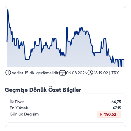
Veriler 15 dk. gecikmelidir.
06.08.2026
18:19:02
| TRY
Geçmişe Dönük Özet Bilgiler
İlk Fiyat
66,75
En Yüksek
67,15
Günlük Değişim
%0,52