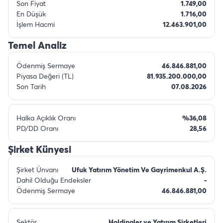
Son Fiyat
1.749,00
En Düşük
1.716,00
İşlem Hacmi
12.463.901,00
Temel Analiz
Ödenmiş Sermaye
46.846.881,00
Piyasa Değeri (TL)
81.935.200.000,00
Son Tarih
07.08.2026
Halka Açıklık Oranı
%36,08
PD/DD Oranı
28,56
Şirket Künyesi
Şirket Ünvanı
Ufuk Yatırım Yönetim Ve Gayrimenkul A.Ş.
Dahil Olduğu Endeksler
-
Ödenmiş Sermaye
46.846.881,00
Sektör
Holdingler ve Yatırım Sirketleri