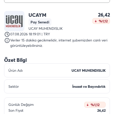
26,42
UCAYM
%1,12
Pay Senedi
UCAY MUHENDISLIK
07.08.2026 18:19:01 | TRY
Veriler 15 dakika gecikmelidir, internet şubemizden canlı veri
görüntüleyebilirsiniz.
Özet Bilgi
Ürün Adı
UCAY MUHENDISLIK
Sektör
İnsaat ve Bayındırlık
Günlük Değişim
%1,12
Son Fiyat
26,42