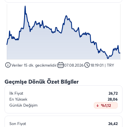
Veriler 15 dk. gecikmelidir.
07.08.2026
18:19:01
| TRY
Geçmişe Dönük Özet Bilgiler
İlk Fiyat
26,72
En Yüksek
28,06
Günlük Değişim
%1,12
Son Fiyat
26,42