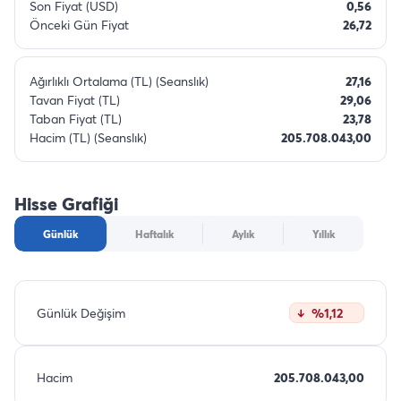
Son Fiyat (USD)
0,56
Önceki Gün Fiyat
26,72
Ağırlıklı Ortalama (TL) (Seanslık)
27,16
Tavan Fiyat (TL)
29,06
Taban Fiyat (TL)
23,78
Hacim (TL) (Seanslık)
205.708.043,00
Hisse Grafiği
Günlük
Haftalık
Aylık
Yıllık
Günlük Değişim
%1,12
Hacim
205.708.043,00