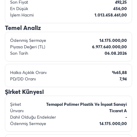
Son Fiyat
492,25
En Düşük
456,00
İşlem Hacmi
1.013.458.461,00
Temel Analiz
Ödenmiş Sermaye
14.175.000,00
Piyasa Değeri (TL)
6.977.640.000,00
Son Tarih
06.08.2026
Halka Açıklık Oranı
%65,88
PD/DD Oranı
7,94
Şirket Künyesi
Şirket
Temapol Polimer Plastik Ve İnşaat Sanayi
Ünvanı
Ticaret A
Dahil Olduğu Endeksler
-
Ödenmiş Sermaye
14.175.000,00