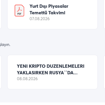
Yurt Dışı Piyasalar
Temettü Takvimi
07.08.2026
layın.
YENI KRIPTO DUZENLEMELERI
YAKLASIRKEN RUSYA``DA
DONANIM CUZDAN SATISLARI
08.08.2026
IKI KATTAN FAZLA ARTTI