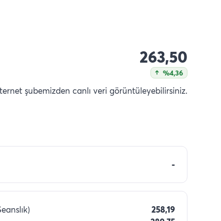
263,50
%4,36
nternet şubemizden canlı veri görüntüleyebilirsiniz.
-
Seanslık)
258,19