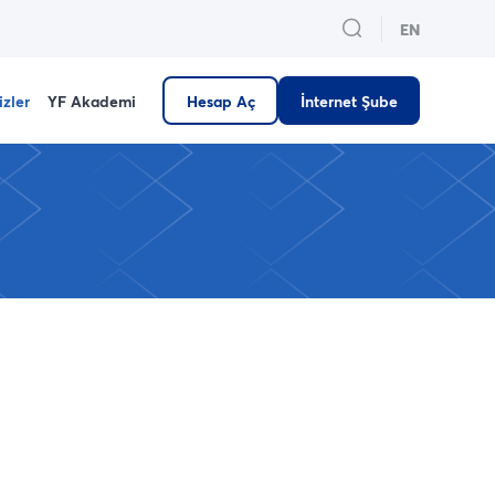
EN
izler
YF Akademi
Hesap Aç
İnternet Şube