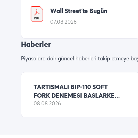
Wall Street’te Bugün
07.08.2026
Haberler
Piyasalara dair güncel haberleri takip etmeye baş
TARTISMALI BIP-110 SOFT
FORK DENEMESI BASLARKEN
BITCOIN, 961,632. BLOGA
08.08.2026
ULASTI