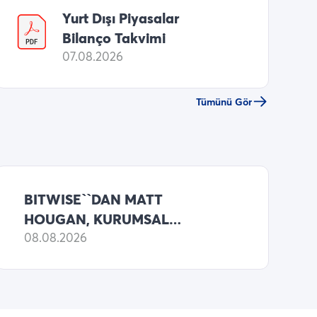
Yurt Dışı Piyasalar
Bilanço Takvimi
07.08.2026
Tümünü Gör
BITWISE``DAN MATT
HOUGAN, KURUMSAL
PARADAN TRILYONLARCA
08.08.2026
DOLARIN BITCOIN``E
AKACAGINI SOYLUYOR