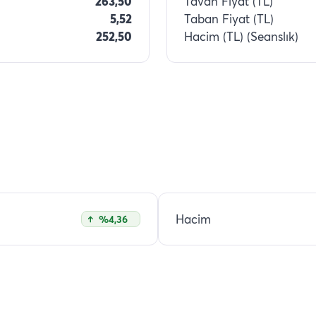
263,50
Tavan Fiyat (TL)
5,52
Taban Fiyat (TL)
252,50
Hacim (TL) (Seanslık)
Hacim
%4,36