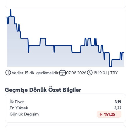
Veriler 15 dk. gecikmelidir.
07.08.2026
18:19:01
| TRY
Geçmişe Dönük Özet Bilgiler
İlk Fiyat
3,19
En Yüksek
3,22
Günlük Değişim
%1,25