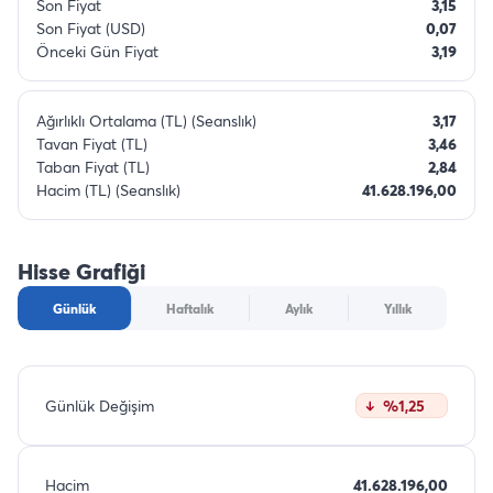
Son Fiyat
3,15
Son Fiyat (USD)
0,07
Önceki Gün Fiyat
3,19
Ağırlıklı Ortalama (TL) (Seanslık)
3,17
Tavan Fiyat (TL)
3,46
Taban Fiyat (TL)
2,84
Hacim (TL) (Seanslık)
41.628.196,00
Hisse Grafiği
Günlük
Haftalık
Aylık
Yıllık
Günlük Değişim
%1,25
Hacim
41.628.196,00