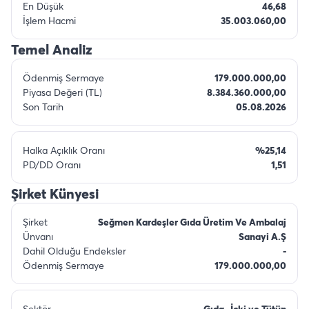
En Düşük
46,68
İşlem Hacmi
35.003.060,00
Temel Analiz
Ödenmiş Sermaye
179.000.000,00
Piyasa Değeri (TL)
8.384.360.000,00
Son Tarih
05.08.2026
Halka Açıklık Oranı
%25,14
PD/DD Oranı
1,51
Şirket Künyesi
Şirket
Seğmen Kardeşler Gıda Üretim Ve Ambalaj
Ünvanı
Sanayi A.Ş
Dahil Olduğu Endeksler
-
Ödenmiş Sermaye
179.000.000,00
Sektör
Gıda , İçki ve Tütün