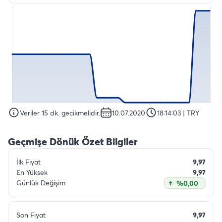
Veriler 15 dk. gecikmelidir.
10.07.2020
18:14:03
| TRY
Geçmişe Dönük Özet Bilgiler
İlk Fiyat
9,97
En Yüksek
9,97
Günlük Değişim
%0,00
Son Fiyat
9,97