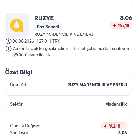
8,06
RUZYE
%2,18
Pay Senedi
RUZY MADENCILIK VE ENERJI
06.08.2026 11:27:01 | TRY
Veriler 15 dakika gecikmelidir, internet şubemizden canlı veri
görüntüleyebilirsiniz.
Özet Bilgi
Ürün Adı
RUZY MADENCILIK VE ENERJI
Sektör
Madencilik
Günlük Değişim
%2,18
Son Fiyat
8,06