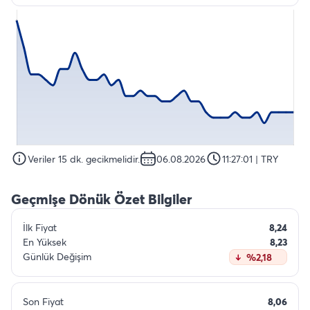
Veriler 15 dk. gecikmelidir.
06.08.2026
11:27:01
| TRY
Geçmişe Dönük Özet Bilgiler
İlk Fiyat
8,24
En Yüksek
8,23
Günlük Değişim
%2,18
Son Fiyat
8,06