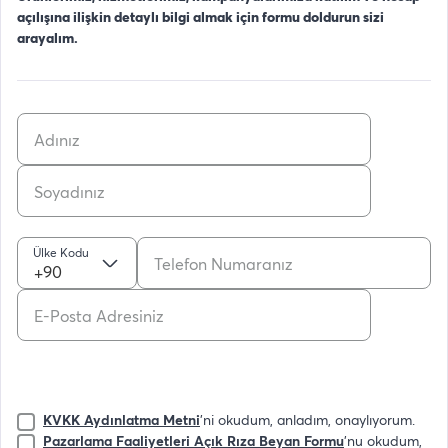
açılışına ilişkin detaylı bilgi almak için formu doldurun sizi
arayalım.
Ülke Kodu
+90
KVKK Aydınlatma Metni
'ni okudum, anladım, onaylıyorum.
Pazarlama Faaliyetleri Açık Rıza Beyan Formu
'nu okudum,