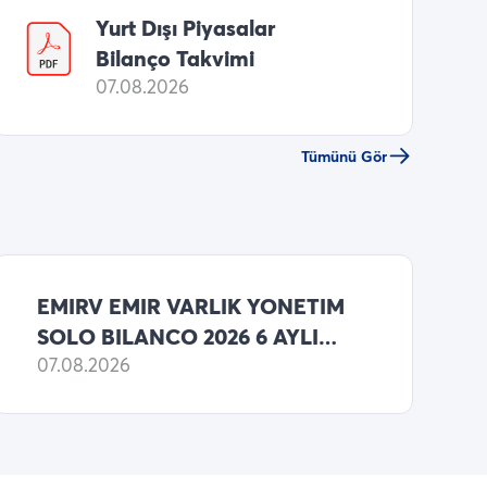
Yurt Dışı Piyasalar
Bilanço Takvimi
07.08.2026
Tümünü Gör
EMIRV EMIR VARLIK YONETIM
SOLO BILANCO 2026 6 AYLIK
NET KARI 262,589,000 TL
07.08.2026
(ONCEKI: 133,434,000 TL NET
KAR)