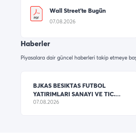
Wall Street’te Bugün
07.08.2026
Haberler
Piyasalara dair güncel haberleri takip etmeye baş
BJKAS BESIKTAS FUTBOL
YATIRIMLARI SANAYI VE TIC.
KONSOLIDE BILANCO 2025
07.08.2026
YILLIK NET ZARARI
1,332,110,609 TL (ONCEKI: