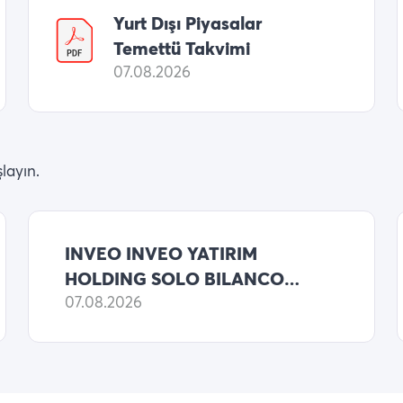
Yurt Dışı Piyasalar
Temettü Takvimi
07.08.2026
layın.
INVEO INVEO YATIRIM
HOLDING SOLO BILANCO
2026 6 AYLIK NET KARI
07.08.2026
546,122,717 TL (ONCEKI:
8,687,758,989 TL NET KAR)