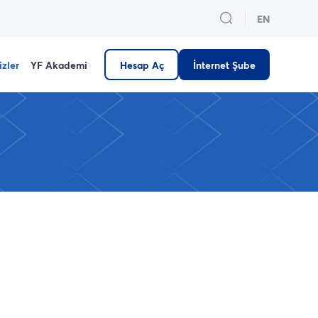
EN
izler
YF Akademi
Hesap Aç
İnternet Şube