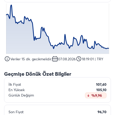
Veriler 15 dk. gecikmelidir.
07.08.2026
18:19:01
| TRY
Geçmişe Dönük Özet Bilgiler
İlk Fiyat
107,40
En Yüksek
105,10
Günlük Değişim
%9,96
Son Fiyat
96,70