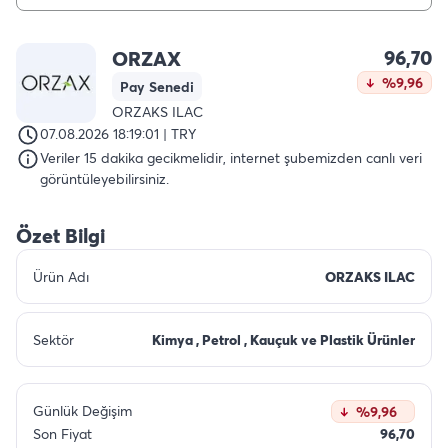
96,70
ORZAX
%9,96
Pay Senedi
ORZAKS ILAC
07.08.2026 18:19:01 | TRY
Veriler 15 dakika gecikmelidir, internet şubemizden canlı veri
görüntüleyebilirsiniz.
Özet Bilgi
Ürün Adı
ORZAKS ILAC
Sektör
Kimya , Petrol , Kauçuk ve Plastik Ürünler
Günlük Değişim
%9,96
Son Fiyat
96,70