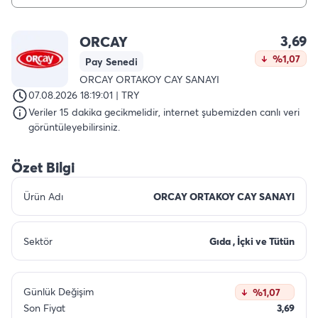
3,69
ORCAY
%1,07
Pay Senedi
ORCAY ORTAKOY CAY SANAYI
07.08.2026 18:19:01 | TRY
Veriler 15 dakika gecikmelidir, internet şubemizden canlı veri
görüntüleyebilirsiniz.
Özet Bilgi
Ürün Adı
ORCAY ORTAKOY CAY SANAYI
Sektör
Gıda , İçki ve Tütün
Günlük Değişim
%1,07
Son Fiyat
3,69