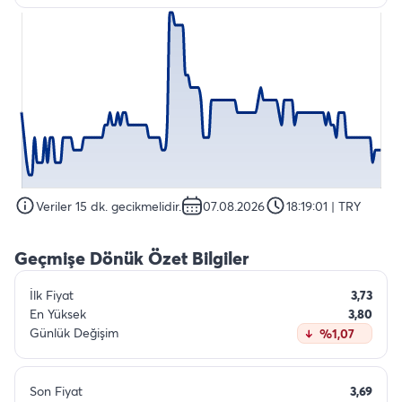
Veriler 15 dk. gecikmelidir.
07.08.2026
18:19:01
| TRY
Geçmişe Dönük Özet Bilgiler
İlk Fiyat
3,73
En Yüksek
3,80
Günlük Değişim
%1,07
Son Fiyat
3,69