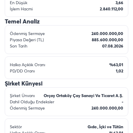
En Düşük
3,66
İşlem Hacmi
2.840.112,00
Temel Analiz
Ödenmiş Sermaye
240.000.000,00
Piyasa Değeri (TL)
885.600.000,00
Son Tarih
07.08.2026
Halka Açıklık Oranı
%63,01
PD/DD Oranı
1,02
Şirket Künyesi
Şirket Ünvanı
Orçay Ortaköy Çay Sanayi Ve Ticaret A.Ş.
Dahil Olduğu Endeksler
-
Ödenmiş Sermaye
240.000.000,00
Sektör
Gıda , İçki ve Tütün
Halka Açıklık Oranı
%63,01