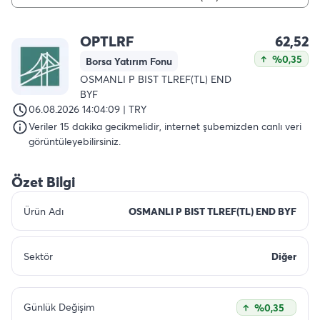
OPTLRF
62,52
%0,35
Borsa Yatırım Fonu
OSMANLI P BIST TLREF(TL) END
BYF
06.08.2026 14:04:09 | TRY
Veriler 15 dakika gecikmelidir, internet şubemizden canlı veri
görüntüleyebilirsiniz.
Özet Bilgi
Ürün Adı
OSMANLI P BIST TLREF(TL) END BYF
Sektör
Diğer
Günlük Değişim
%0,35