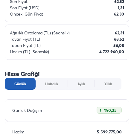
Son Fiyat
62,52
Son Fiyat (USD)
1,31
Önceki Gün Fiyat
62,30
Ağırlıklı Ortalama (TL) (Seanslık)
62,31
Tavan Fiyat (TL)
68,52
Taban Fiyat (TL)
56,08
Hacim (TL) (Seanslık)
4.722.960,00
Hisse Grafiği
Günlük
Haftalık
Aylık
Yıllık
Günlük Değişim
%0,35
Hacim
5.599.775,00