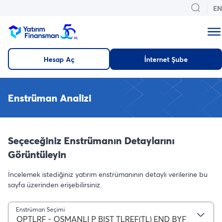
EN
Hesap Aç
İnternet Şube
Enstrüman Analizi
Seçeceğiniz Enstrümanın Detaylarını
Görüntüleyin
İncelemek istediğiniz yatırım enstrümanının detaylı verilerine bu
sayfa üzerinden erişebilirsiniz.
Enstrüman Seçimi
OPTLRF - OSMANLI P BIST TLREF(TL) END BYF