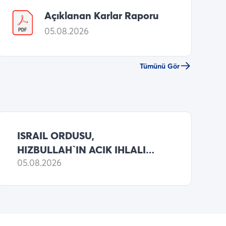
Açıklanan Karlar Raporu
05.08.2026
Tümünü Gör
ISRAIL ORDUSU,
HIZBULLAH`IN ACIK IHLALI
GEREKCESIYLE GUNEY
05.08.2026
LUBNAN BOLGESINDE
HEDEFLI OPERASYONLARA
BASLADIGINI BILD