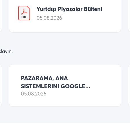
Yurtdışı Piyasalar Bülteni
05.08.2026
layın.
PAZARAMA, ANA
SISTEMLERINI GOOGLE
CLOUD ALTYAPISINA
05.08.2026
TASIYARAK YAPAY ZEKÂ
ODAKLI DONUSUMUNDE YENI
BIR DONEME GIRDI