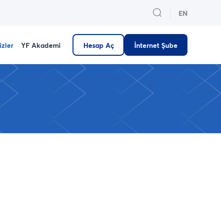
EN
izler
YF Akademi
Hesap Aç
İnternet Şube