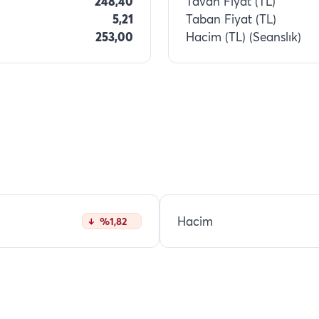
248,40
Tavan Fiyat (TL)
5,21
Taban Fiyat (TL)
253,00
Hacim (TL) (Seanslık)
Hacim
%1,82