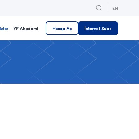
EN
izler
YF Akademi
Hesap Aç
İnternet Şube