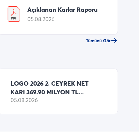
Açıklanan Karlar Raporu
05.08.2026
Tümünü Gör
LOGO 2026 2. CEYREK NET
KARI 369.90 MILYON TL
(MATRIKS HABER ANKETI
05.08.2026
MEDYAN BEKLENTI: 365.00
MILYON TL NET KAR )