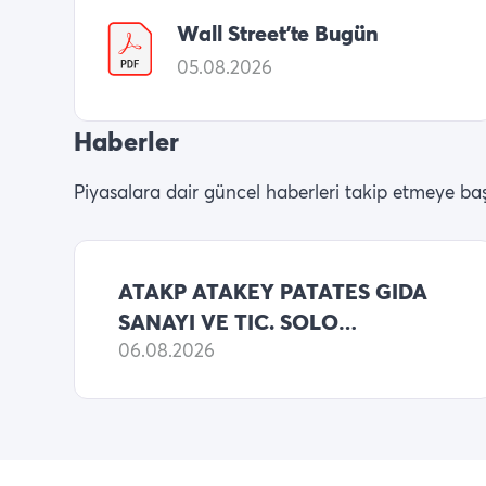
Wall Street’te Bugün
05.08.2026
Haberler
Piyasalara dair güncel haberleri takip etmeye baş
ATAKP ATAKEY PATATES GIDA
SANAYI VE TIC. SOLO
BILANCO 2026 6 AYLIK NET
06.08.2026
ZARARI 365,970,488 TL
(ONCEKI: 17,797,128 TL