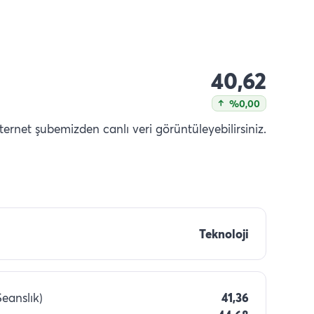
40,62
%0,00
nternet şubemizden canlı veri görüntüleyebilirsiniz.
Teknoloji
Seanslık)
41,36