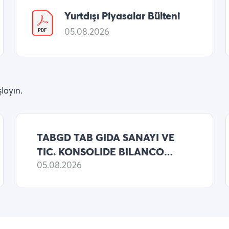
Yurtdışı Piyasalar Bülteni
05.08.2026
layın.
TABGD TAB GIDA SANAYI VE
TIC. KONSOLIDE BILANCO
2026 6 AYLIK NET KARI
05.08.2026
1,753,695,000 TL (ONCEKI:
1,933,005,000 TL NET