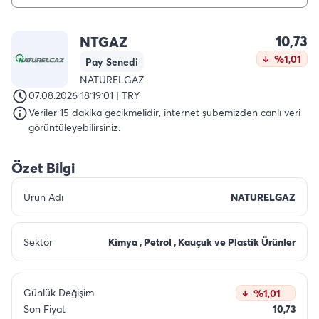
10,73
NTGAZ
%1,01
Pay Senedi
NATURELGAZ
07.08.2026 18:19:01 | TRY
Veriler 15 dakika gecikmelidir, internet şubemizden canlı veri
görüntüleyebilirsiniz.
Özet Bilgi
Ürün Adı
NATURELGAZ
Sektör
Kimya , Petrol , Kauçuk ve Plastik Ürünler
Günlük Değişim
%1,01
Son Fiyat
10,73