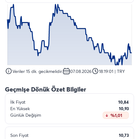
Veriler 15 dk. gecikmelidir.
07.08.2026
18:19:01
| TRY
Geçmişe Dönük Özet Bilgiler
İlk Fiyat
10,84
En Yüksek
10,93
Günlük Değişim
%1,01
Son Fiyat
10,73