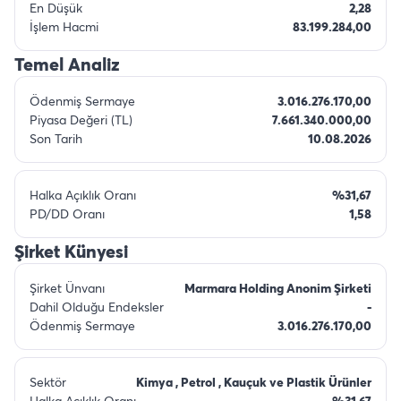
En Düşük
2,28
İşlem Hacmi
83.199.284,00
Temel Analiz
Ödenmiş Sermaye
3.016.276.170,00
Piyasa Değeri (TL)
7.661.340.000,00
Son Tarih
10.08.2026
Halka Açıklık Oranı
%31,67
PD/DD Oranı
1,58
Şirket Künyesi
Şirket Ünvanı
Marmara Holding Anonim Şirketi
Dahil Olduğu Endeksler
-
Ödenmiş Sermaye
3.016.276.170,00
Sektör
Kimya , Petrol , Kauçuk ve Plastik Ürünler
Halka Açıklık Oranı
%31,67