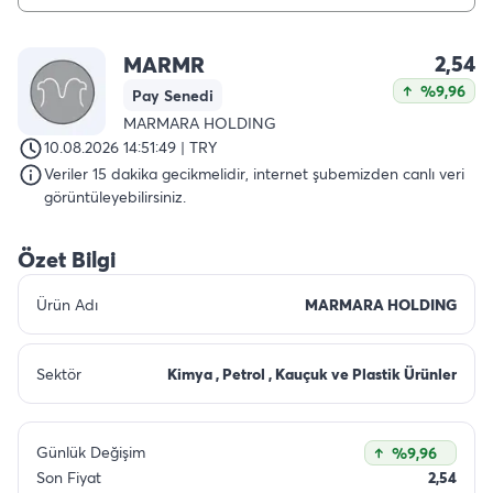
2,54
MARMR
%9,96
Pay Senedi
MARMARA HOLDING
10.08.2026 14:51:49 | TRY
Veriler 15 dakika gecikmelidir, internet şubemizden canlı veri
görüntüleyebilirsiniz.
Özet Bilgi
Ürün Adı
MARMARA HOLDING
Sektör
Kimya , Petrol , Kauçuk ve Plastik Ürünler
Günlük Değişim
%9,96
Son Fiyat
2,54