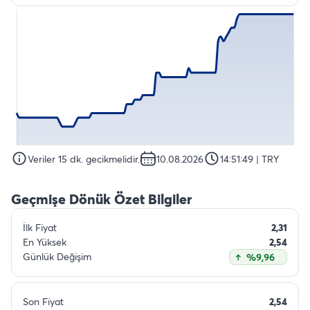
Veriler 15 dk. gecikmelidir.
10.08.2026
14:51:49
| TRY
Geçmişe Dönük Özet Bilgiler
İlk Fiyat
2,31
En Yüksek
2,54
Günlük Değişim
%9,96
Son Fiyat
2,54