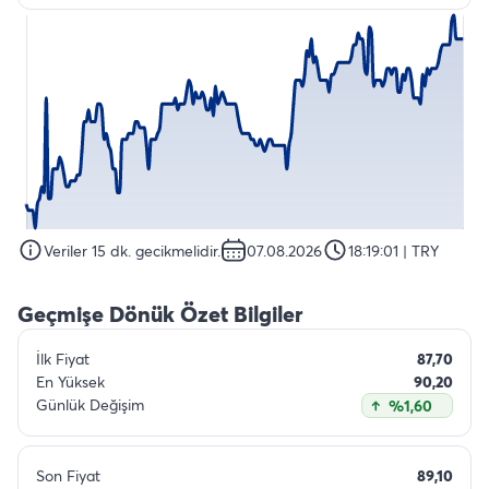
Veriler 15 dk. gecikmelidir.
07.08.2026
18:19:01
| TRY
Geçmişe Dönük Özet Bilgiler
İlk Fiyat
87,70
En Yüksek
90,20
Günlük Değişim
%1,60
Son Fiyat
89,10