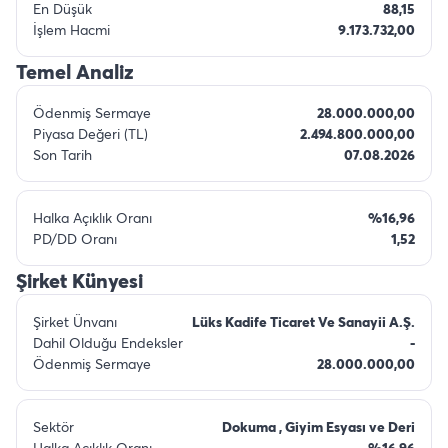
En Düşük
88,15
İşlem Hacmi
9.173.732,00
Temel Analiz
Ödenmiş Sermaye
28.000.000,00
Piyasa Değeri (TL)
2.494.800.000,00
Son Tarih
07.08.2026
Halka Açıklık Oranı
%16,96
PD/DD Oranı
1,52
Şirket Künyesi
Şirket Ünvanı
Lüks Kadife Ticaret Ve Sanayii A.Ş.
Dahil Olduğu Endeksler
-
Ödenmiş Sermaye
28.000.000,00
Sektör
Dokuma , Giyim Esyası ve Deri
Halka Açıklık Oranı
%16,96