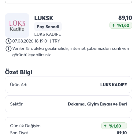
89,10
LUKSK
%1,60
Pay Senedi
LUKS KADIFE
07.08.2026 18:19:01 | TRY
Veriler 15 dakika gecikmelidir, internet şubemizden canlı veri
görüntüleyebilirsiniz.
Özet Bilgi
Ürün Adı
LUKS KADIFE
Sektör
Dokuma , Giyim Esyası ve Deri
Günlük Değişim
%1,60
Son Fiyat
89,10