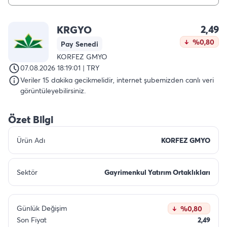
2,49
KRGYO
%0,80
Pay Senedi
KORFEZ GMYO
07.08.2026 18:19:01 | TRY
Veriler 15 dakika gecikmelidir, internet şubemizden canlı veri
görüntüleyebilirsiniz.
Özet Bilgi
Ürün Adı
KORFEZ GMYO
Sektör
Gayrimenkul Yatırım Ortaklıkları
Günlük Değişim
%0,80
Son Fiyat
2,49