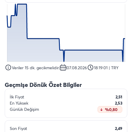
Veriler 15 dk. gecikmelidir.
07.08.2026
18:19:01
| TRY
Geçmişe Dönük Özet Bilgiler
İlk Fiyat
2,51
En Yüksek
2,53
Günlük Değişim
%0,80
Son Fiyat
2,49