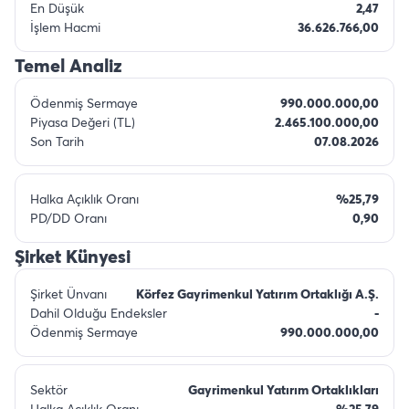
En Düşük
2,47
İşlem Hacmi
36.626.766,00
Temel Analiz
Ödenmiş Sermaye
990.000.000,00
Piyasa Değeri (TL)
2.465.100.000,00
Son Tarih
07.08.2026
Halka Açıklık Oranı
%25,79
PD/DD Oranı
0,90
Şirket Künyesi
Şirket Ünvanı
Körfez Gayrimenkul Yatırım Ortaklığı A.Ş.
Dahil Olduğu Endeksler
-
Ödenmiş Sermaye
990.000.000,00
Sektör
Gayrimenkul Yatırım Ortaklıkları
Halka Açıklık Oranı
%25,79