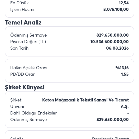
En Düşük
12,54
İşlem Hacmi
8.076.108,00
Temel Analiz
Ödenmiş Sermaye
829.650.000,00
Piyasa Değeri (TL)
10.536.600.000,00
Son Tarih
06.08.2026
Halka Açıklık Oranı
%13,16
PD/DD Oranı
1,55
Şirket Künyesi
Şirket
Koton Mağazacılık Tekstil Sanayi Ve Ticaret
Ünvanı
A.Ş.
Dahil Olduğu Endeksler
-
Ödenmiş Sermaye
829.650.000,00
Sektör
Perakende Ticaret