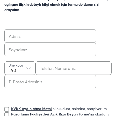
açılışına ilişkin detaylı bilgi almak için formu doldurun sizi
arayalım.
Ülke Kodu
+90
KVKK Aydınlatma Metni
'ni okudum, anladım, onaylıyorum.
Pazarlama Faaliyetleri Açık Rıza Beyan Formu
'nu okudum,