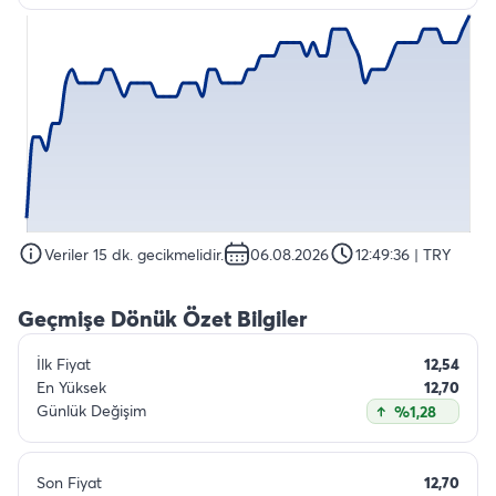
Veriler 15 dk. gecikmelidir.
06.08.2026
12:49:36
| TRY
Geçmişe Dönük Özet Bilgiler
İlk Fiyat
12,54
En Yüksek
12,70
Günlük Değişim
%1,28
Son Fiyat
12,70