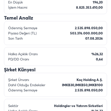
En Düşük
196,20
İşlem Hacmi
8.825.353.410,00
Temel Analiz
Ödenmiş Sermaye
2.535.898.050,00
Piyasa Değeri (TL)
503.376.000.000,00
Son Tarih
07.08.2026
Halka Açıklık Oranı
%26,32
PD/DD Oranı
0,64
Şirket Künyesi
Şirket Ünvanı
Koç Holding A.Ş.
Dahil Olduğu Endeksler
IMKB30,IMKB50,IMKB100
Ödenmiş Sermaye
2.535.898.050,00
Sektör
Holdingler ve Yatırım Sirketleri
Halka Açıklık Oranı
%26,32