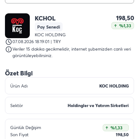
198,50
KCHOL
%1,33
Pay Senedi
KOC HOLDING
07.08.2026 18:19:01 | TRY
Veriler 15 dakika gecikmelidir, internet şubemizden canlı veri
görüntüleyebilirsiniz.
Özet Bilgi
Ürün Adı
KOC HOLDING
Sektör
Holdingler ve Yatırım Sirketleri
Günlük Değişim
%1,33
Son Fiyat
198,50