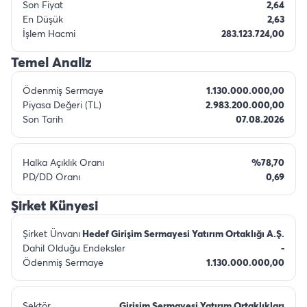
Son Fiyat
2,64
En Düşük
2,63
İşlem Hacmi
283.123.724,00
Temel Analiz
Ödenmiş Sermaye
1.130.000.000,00
Piyasa Değeri (TL)
2.983.200.000,00
Son Tarih
07.08.2026
Halka Açıklık Oranı
%78,70
PD/DD Oranı
0,69
Şirket Künyesi
Şirket Ünvanı
Hedef Girişim Sermayesi Yatırım Ortaklığı A.Ş.
Dahil Olduğu Endeksler
-
Ödenmiş Sermaye
1.130.000.000,00
Sektör
Girisim Sermayesi Yatırım Ortaklıkları