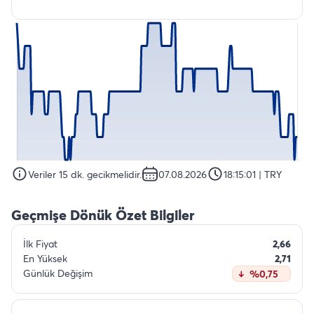
Veriler 15 dk. gecikmelidir.
07.08.2026
18:15:01
| TRY
Geçmişe Dönük Özet Bilgiler
İlk Fiyat
2,66
En Yüksek
2,71
Günlük Değişim
%0,75