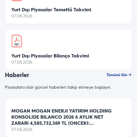
Yurt Dışı Piyasalar Temettü Takvimi
07.08.2026
Yurt Dışı Piyasalar Bilanço Takvimi
07.08.2026
Haberler
Tümünü Gör
Piyasalara dair güncel haberleri takip etmeye başlayın.
MOGAN MOGAN ENERJI YATIRIM HOLDING
KONSOLIDE BILANCO 2026 6 AYLIK NET
ZARARI 4,585,732,369 TL (ONCEKI:
5,580,728,109
07.08.2026