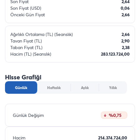
Son Fiyat
2,64
Son Fiyat (USD)
0,06
Önceki Gün Fiyat
2,66
Ağırlıklı Ortalama (TL) (Seanslık)
2,66
Tavan Fiyat (TL)
2,90
Taban Fiyat (TL)
2,38
Hacim (TL) (Seanslık)
283.123.724,00
Hisse Grafiği
Günlük
Haftalık
Aylık
Yıllık
Günlük Değişim
%0,75
Hacim
214.374.724,00