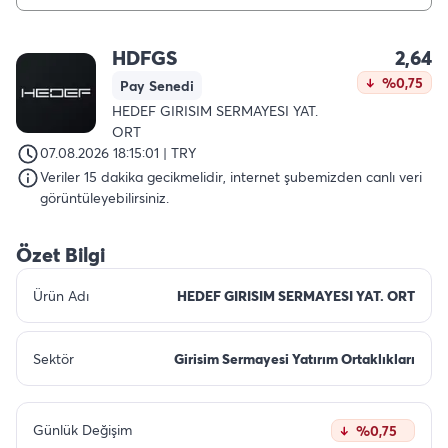
HDFGS
2,64
%0,75
Pay Senedi
HEDEF GIRISIM SERMAYESI YAT.
ORT
07.08.2026 18:15:01 | TRY
Veriler 15 dakika gecikmelidir, internet şubemizden canlı veri
görüntüleyebilirsiniz.
Özet Bilgi
Ürün Adı
HEDEF GIRISIM SERMAYESI YAT. ORT
Sektör
Girisim Sermayesi Yatırım Ortaklıkları
Günlük Değişim
%0,75