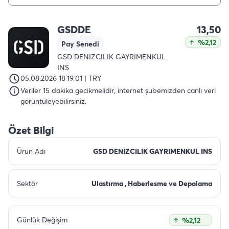
GSDDE
13,50
%2,12
Pay Senedi
GSD DENIZCILIK GAYRIMENKUL
INS
05.08.2026 18:19:01 | TRY
Veriler 15 dakika gecikmelidir, internet şubemizden canlı veri
görüntüleyebilirsiniz.
Özet Bilgi
Ürün Adı
GSD DENIZCILIK GAYRIMENKUL INS
Sektör
Ulastırma , Haberlesme ve Depolama
Günlük Değişim
%2,12