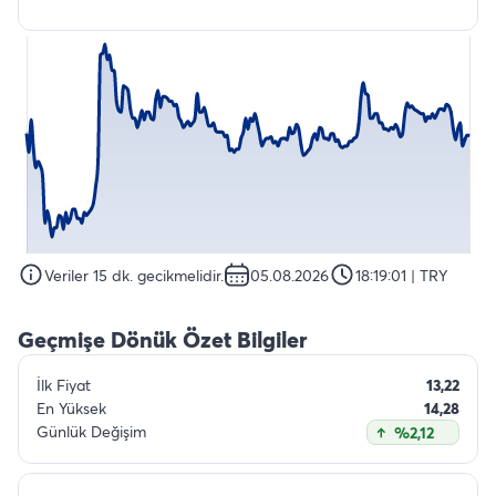
Veriler 15 dk. gecikmelidir.
05.08.2026
18:19:01
| TRY
Geçmişe Dönük Özet Bilgiler
İlk Fiyat
13,22
En Yüksek
14,28
Günlük Değişim
%2,12