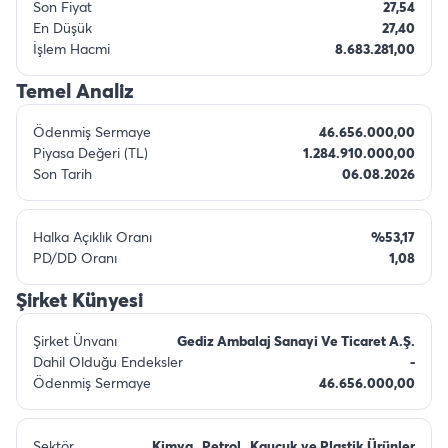
Son Fiyat
27,54
En Düşük
27,40
İşlem Hacmi
8.683.281,00
Temel Analiz
Ödenmiş Sermaye
46.656.000,00
Piyasa Değeri (TL)
1.284.910.000,00
Son Tarih
06.08.2026
Halka Açıklık Oranı
%53,17
PD/DD Oranı
1,08
Şirket Künyesi
Şirket Ünvanı
Gediz Ambalaj Sanayi Ve Ticaret A.Ş.
Dahil Olduğu Endeksler
-
Ödenmiş Sermaye
46.656.000,00
Sektör
Kimya , Petrol , Kauçuk ve Plastik Ürünler