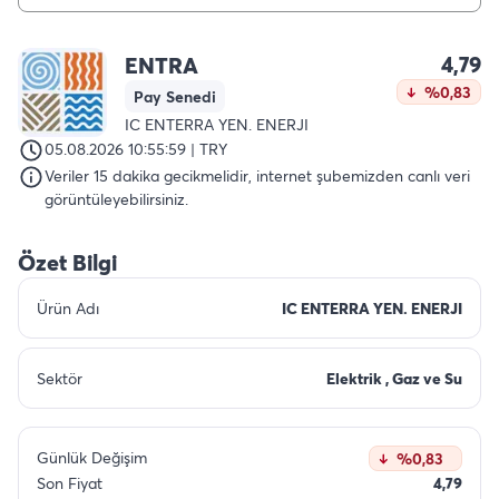
4,79
ENTRA
%0,83
Pay Senedi
IC ENTERRA YEN. ENERJI
05.08.2026 10:55:59 | TRY
Veriler 15 dakika gecikmelidir, internet şubemizden canlı veri
görüntüleyebilirsiniz.
Özet Bilgi
Ürün Adı
IC ENTERRA YEN. ENERJI
Sektör
Elektrik , Gaz ve Su
Günlük Değişim
%0,83
Son Fiyat
4,79