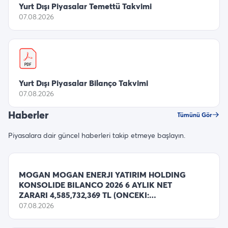
Yurt Dışı Piyasalar Temettü Takvimi
07.08.2026
Yurt Dışı Piyasalar Bilanço Takvimi
07.08.2026
Haberler
Tümünü Gör
Piyasalara dair güncel haberleri takip etmeye başlayın.
MOGAN MOGAN ENERJI YATIRIM HOLDING
KONSOLIDE BILANCO 2026 6 AYLIK NET
ZARARI 4,585,732,369 TL (ONCEKI:
5,580,728,109
07.08.2026