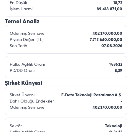
En Düşük
18,72
İşlem Hacmi
89.418.871,00
Temel Analiz
Ödenmiş Sermaye
402.170.000,00
Piyasa Değeri (TL)
7.717.640.000,00
Son Tarih
07.08.2026
Halka Açıklık Oranı
%36,12
PD/DD Oranı
8,39
Şirket Künyesi
Şirket Ünvanı
E-Data Teknoloji Pazarlama A.Ş.
Dahil Olduğu Endeksler
-
Ödenmiş Sermaye
402.170.000,00
Sektör
Teknoloji
Halka Açıklık Oranı
%36,12