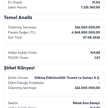
En Düşük
21,04
İşlem Hacmi
7.235.067,00
Temel Analiz
Ödenmiş Sermaye
324.000.000,00
Piyasa Değeri (TL)
6.868.800.000,00
Son Tarih
07.08.2026
Halka Açıklık Oranı
%9,88
PD/DD Oranı
1,01
Şirket Künyesi
Şirket Ünvanı
Döktaş Dökümcülük Ticaret ve Sanayi A.Ş.
Dahil Olduğu Endeksler
-
Ödenmiş Sermaye
324.000.000,00
Sektör
Metal Ana Sanayi
Halka Açıklık Oranı
%9,88