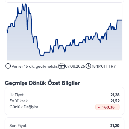
Veriler 15 dk. gecikmelidir.
07.08.2026
18:19:01
| TRY
Geçmişe Dönük Özet Bilgiler
İlk Fiyat
21,28
En Yüksek
21,52
Günlük Değişim
%0,38
Son Fiyat
21,20