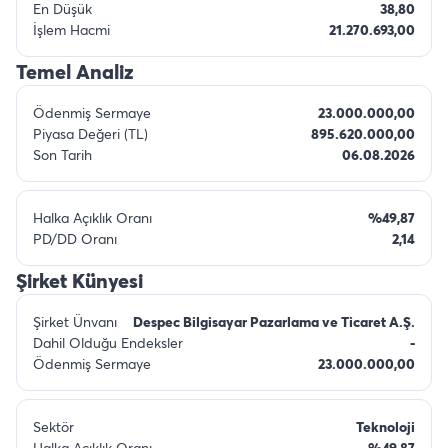
En Düşük
38,80
İşlem Hacmi
21.270.693,00
Temel Analiz
Ödenmiş Sermaye
23.000.000,00
Piyasa Değeri (TL)
895.620.000,00
Son Tarih
06.08.2026
Halka Açıklık Oranı
%49,87
PD/DD Oranı
2,14
Şirket Künyesi
Şirket Ünvanı
Despec Bilgisayar Pazarlama ve Ticaret A.Ş.
Dahil Olduğu Endeksler
-
Ödenmiş Sermaye
23.000.000,00
Sektör
Teknoloji
Halka Açıklık Oranı
%49,87