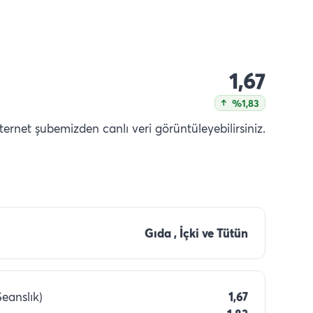
1,67
%1,83
nternet şubemizden canlı veri görüntüleyebilirsiniz.
Gıda , İçki ve Tütün
Seanslık)
1,67