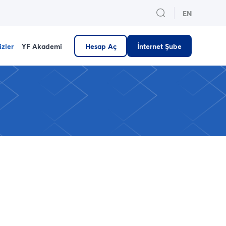
EN
izler
YF Akademi
Hesap Aç
İnternet Şube