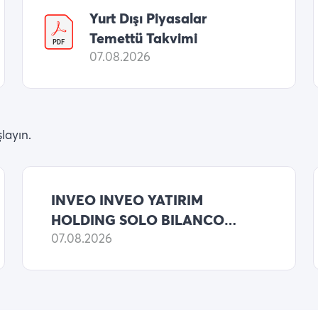
Yurt Dışı Piyasalar
Temettü Takvimi
07.08.2026
layın.
INVEO INVEO YATIRIM
HOLDING SOLO BILANCO
2026 6 AYLIK NET KARI
07.08.2026
546,122,717 TL (ONCEKI:
8,687,758,989 TL NET KAR)