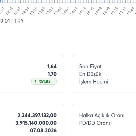
19:01
| TRY
1,64
Son Fiyat
1,70
En Düşük
İşlem Hacmi
%1,83
2.344.397.132,00
Halka Açıklık Oranı
3.915.140.000,00
PD/DD Oranı
07.08.2026