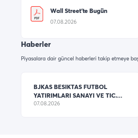
Wall Street’te Bugün
07.08.2026
Haberler
Piyasalara dair güncel haberleri takip etmeye baş
BJKAS BESIKTAS FUTBOL
YATIRIMLARI SANAYI VE TIC.
KONSOLIDE BILANCO 2025
07.08.2026
YILLIK NET ZARARI
1,332,110,609 TL (ONCEKI: