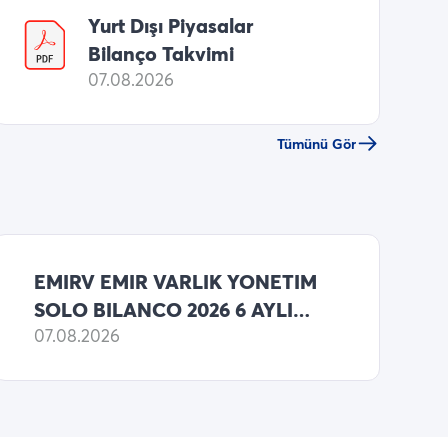
Yurt Dışı Piyasalar
Bilanço Takvimi
07.08.2026
Tümünü Gör
EMIRV EMIR VARLIK YONETIM
SOLO BILANCO 2026 6 AYLIK
NET KARI 262,589,000 TL
07.08.2026
(ONCEKI: 133,434,000 TL NET
KAR)