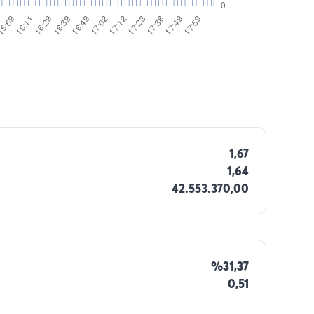
1,67
1,64
42.553.370,00
%31,37
0,51