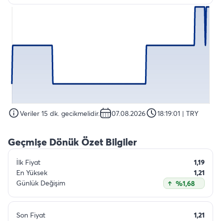
Veriler 15 dk. gecikmelidir.
07.08.2026
18:19:01
| TRY
Geçmişe Dönük Özet Bilgiler
İlk Fiyat
1,19
En Yüksek
1,21
Günlük Değişim
%1,68
Son Fiyat
1,21