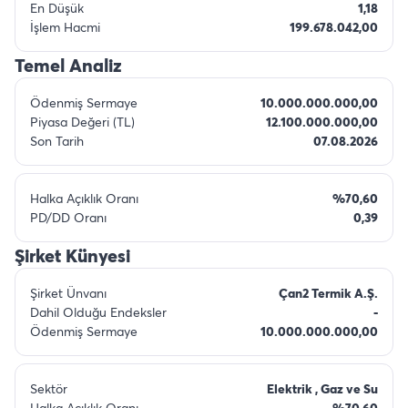
En Düşük
1,18
İşlem Hacmi
199.678.042,00
Temel Analiz
Ödenmiş Sermaye
10.000.000.000,00
Piyasa Değeri (TL)
12.100.000.000,00
Son Tarih
07.08.2026
Halka Açıklık Oranı
%70,60
PD/DD Oranı
0,39
Şirket Künyesi
Şirket Ünvanı
Çan2 Termik A.Ş.
Dahil Olduğu Endeksler
-
Ödenmiş Sermaye
10.000.000.000,00
Sektör
Elektrik , Gaz ve Su
Halka Açıklık Oranı
%70,60