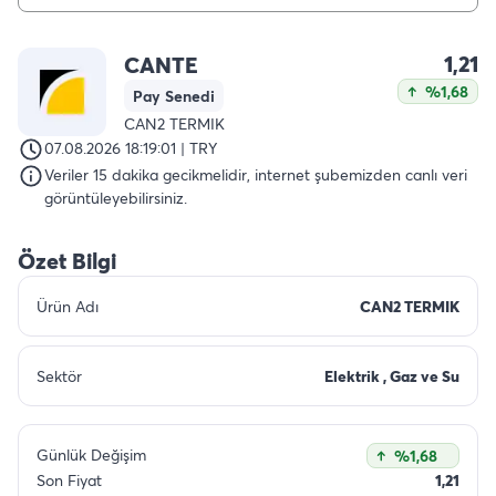
1,21
CANTE
%1,68
Pay Senedi
CAN2 TERMIK
07.08.2026 18:19:01 | TRY
Veriler 15 dakika gecikmelidir, internet şubemizden canlı veri
görüntüleyebilirsiniz.
Özet Bilgi
Ürün Adı
CAN2 TERMIK
Sektör
Elektrik , Gaz ve Su
Günlük Değişim
%1,68
Son Fiyat
1,21