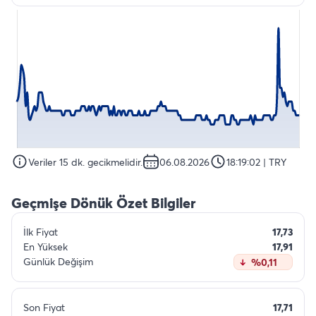
Veriler 15 dk. gecikmelidir.
06.08.2026
18:19:02
| TRY
Geçmişe Dönük Özet Bilgiler
İlk Fiyat
17,73
En Yüksek
17,91
Günlük Değişim
%0,11
Son Fiyat
17,71