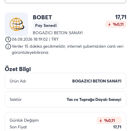
17,71
BOBET
%0,11
Pay Senedi
BOGAZICI BETON SANAYI
06.08.2026 18:19:02 | TRY
Veriler 15 dakika gecikmelidir, internet şubemizden canlı veri
görüntüleyebilirsiniz.
Özet Bilgi
Ürün Adı
BOGAZICI BETON SANAYI
Sektör
Tas ve Toprağa Dayalı Sanayi
Günlük Değişim
%0,11
Son Fiyat
17,71