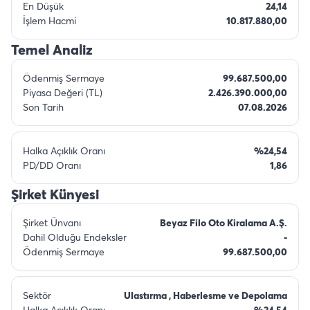
En Düşük
24,14
İşlem Hacmi
10.817.880,00
Temel Analiz
Ödenmiş Sermaye
99.687.500,00
Piyasa Değeri (TL)
2.426.390.000,00
Son Tarih
07.08.2026
Halka Açıklık Oranı
%24,54
PD/DD Oranı
1,86
Şirket Künyesi
Şirket Ünvanı
Beyaz Filo Oto Kiralama A.Ş.
Dahil Olduğu Endeksler
-
Ödenmiş Sermaye
99.687.500,00
Sektör
Ulastırma , Haberlesme ve Depolama
Halka Açıklık Oranı
%24,54