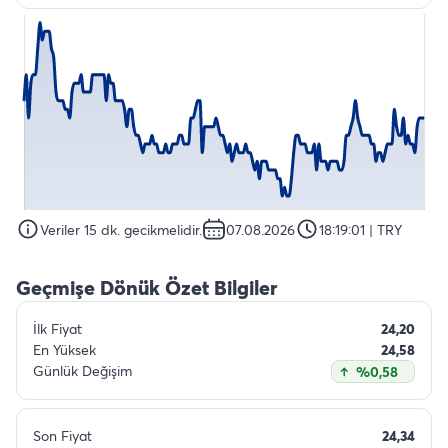
Veriler 15 dk. gecikmelidir.
07.08.2026
18:19:01
| TRY
Geçmişe Dönük Özet Bilgiler
İlk Fiyat
24,20
En Yüksek
24,58
Günlük Değişim
%0,58
Son Fiyat
24,34