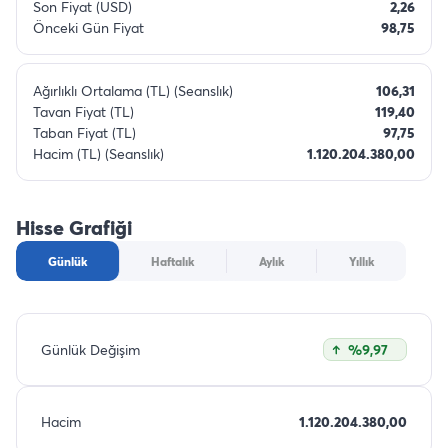
Son Fiyat (USD)
2,26
Önceki Gün Fiyat
98,75
Ağırlıklı Ortalama (TL) (Seanslık)
106,31
Tavan Fiyat (TL)
119,40
Taban Fiyat (TL)
97,75
Hacim (TL) (Seanslık)
1.120.204.380,00
Hisse Grafiği
Günlük
Haftalık
Aylık
Yıllık
Günlük Değişim
%9,97
Hacim
1.120.204.380,00