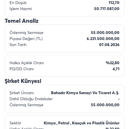
En Düşük
112,70
İşlem Hacmi
50.717.087,00
Temel Analiz
Ödenmiş Sermaye
55.000.000,00
Piyasa Değeri (TL)
6.231.500.000,00
Son Tarih
07.08.2026
Halka Açıklık Oranı
%32,80
PD/DD Oranı
4,71
Şirket Künyesi
Şirket Ünvanı
Bahadır Kimya Sanayi Ve Ticaret A.Ş.
Dahil Olduğu Endeksler
-
Ödenmiş Sermaye
55.000.000,00
Sektör
Kimya , Petrol , Kauçuk ve Plastik Ürünler
Halka Açıklık Oranı
%32,80