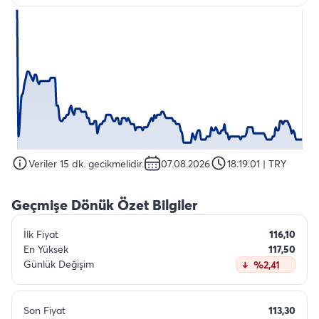
Veriler 15 dk. gecikmelidir.
07.08.2026
18:19:01
| TRY
Geçmişe Dönük Özet Bilgiler
İlk Fiyat
116,10
En Yüksek
117,50
Günlük Değişim
%2,41
Son Fiyat
113,30