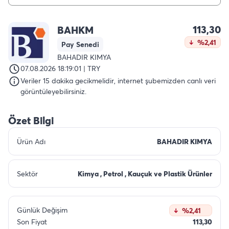
113,30
BAHKM
%2,41
Pay Senedi
BAHADIR KIMYA
07.08.2026 18:19:01 | TRY
Veriler 15 dakika gecikmelidir, internet şubemizden canlı veri
görüntüleyebilirsiniz.
Özet Bilgi
Ürün Adı
BAHADIR KIMYA
Sektör
Kimya , Petrol , Kauçuk ve Plastik Ürünler
Günlük Değişim
%2,41
Son Fiyat
113,30