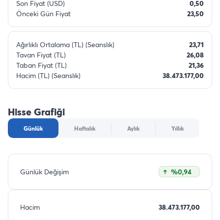
Son Fiyat (USD)
0,50
Önceki Gün Fiyat
23,50
Ağırlıklı Ortalama (TL) (Seanslık)
23,71
Tavan Fiyat (TL)
26,08
Taban Fiyat (TL)
21,36
Hacim (TL) (Seanslık)
38.473.177,00
Hisse Grafiği
Günlük
Haftalık
Aylık
Yıllık
Günlük Değişim
%0,94
Hacim
38.473.177,00