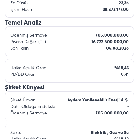
En Düşük
23,36
İşlem Hacmi
38.473.177,00
Temel Analiz
Ödenmiş Sermaye
705.000.000,00
Piyasa Değeri (TL)
16.722.600.000,00
Son Tarih
06.08.2026
Halka Açıklık Oranı
%18,43
PD/DD Oranı
0,41
Şirket Künyesi
Şirket Ünvanı
Aydem Yenilenebilir Enerji A.Ş.
Dahil Olduğu Endeksler
-
Ödenmiş Sermaye
705.000.000,00
Sektör
Elektrik , Gaz ve Su
Halka Açıklık Oranı
%18,43