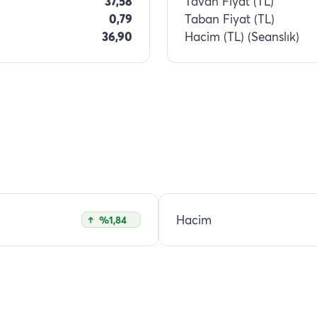
37,58
Tavan Fiyat (TL)
0,79
Taban Fiyat (TL)
36,90
Hacim (TL) (Seanslık)
Hacim
%1,84