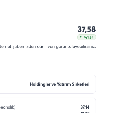
37,58
%1,84
nternet şubemizden canlı veri görüntüleyebilirsiniz.
Holdingler ve Yatırım Sirketleri
Seanslık)
37,14