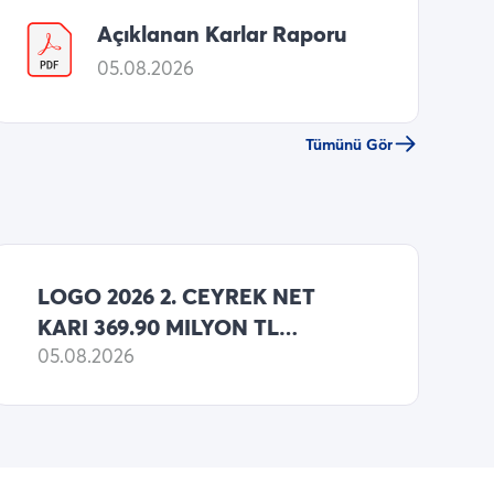
Açıklanan Karlar Raporu
05.08.2026
Tümünü Gör
LOGO 2026 2. CEYREK NET
KARI 369.90 MILYON TL
(MATRIKS HABER ANKETI
05.08.2026
MEDYAN BEKLENTI: 365.00
MILYON TL NET KAR )