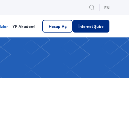
EN
izler
YF Akademi
Hesap Aç
İnternet Şube