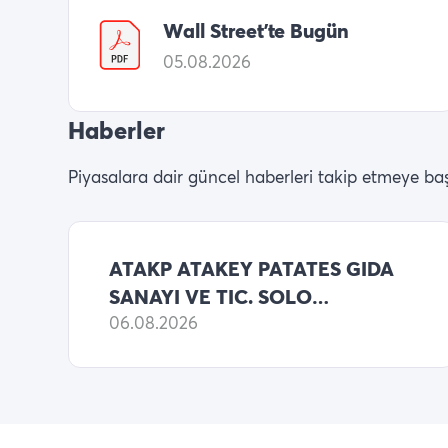
Wall Street’te Bugün
05.08.2026
Haberler
Piyasalara dair güncel haberleri takip etmeye baş
ATAKP ATAKEY PATATES GIDA
SANAYI VE TIC. SOLO
BILANCO 2026 6 AYLIK NET
06.08.2026
ZARARI 365,970,488 TL
(ONCEKI: 17,797,128 TL