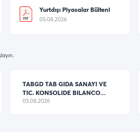
Yurtdışı Piyasalar Bülteni
05.08.2026
layın.
TABGD TAB GIDA SANAYI VE
TIC. KONSOLIDE BILANCO
2026 6 AYLIK NET KARI
05.08.2026
1,753,695,000 TL (ONCEKI:
1,933,005,000 TL NET