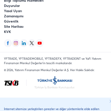
Bilgi Toplumu Hizmetleri
Duyurular
Yasal Uyarı
Zamanaşımı
Güvenlik
Site Haritası
KVK
YFTRADE, YFTRADEMOBILE, YFTRADEFX, YFTRADEINT ve YaFi Yatırım
Finansman Menkul Değerler'in tescilli markalarıdır.
©
2026
, Yatırım Finansman Menkul Değerler A.Ş.
Her Hakkı Saklıdır
.
İnternet sitemize yerleştirilen çerezler ve diğer yöntemlerle elde edilen