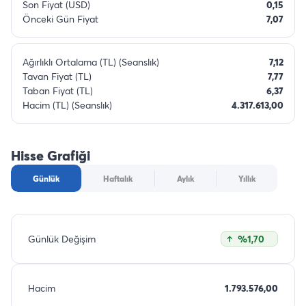
Son Fiyat (USD)
0,15
Önceki Gün Fiyat
7,07
Ağırlıklı Ortalama (TL) (Seanslık)
7,12
Tavan Fiyat (TL)
7,77
Taban Fiyat (TL)
6,37
Hacim (TL) (Seanslık)
4.317.613,00
Hisse Grafiği
Günlük
Haftalık
Aylık
Yıllık
Günlük Değişim
%1,70
Hacim
1.793.576,00