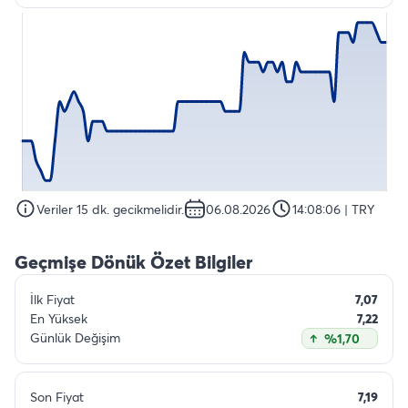
Veriler 15 dk. gecikmelidir.
06.08.2026
14:08:06
| TRY
Geçmişe Dönük Özet Bilgiler
İlk Fiyat
7,07
En Yüksek
7,22
Günlük Değişim
%1,70
Son Fiyat
7,19