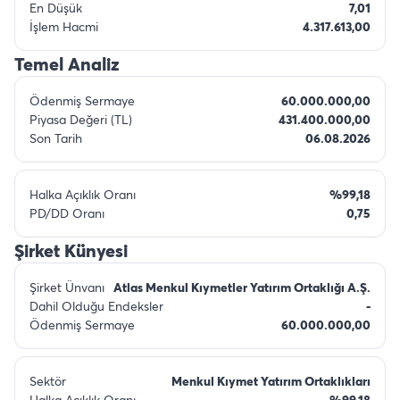
En Düşük
7,01
İşlem Hacmi
4.317.613,00
Temel Analiz
Ödenmiş Sermaye
60.000.000,00
Piyasa Değeri (TL)
431.400.000,00
Son Tarih
06.08.2026
Halka Açıklık Oranı
%99,18
PD/DD Oranı
0,75
Şirket Künyesi
Şirket Ünvanı
Atlas Menkul Kıymetler Yatırım Ortaklığı A.Ş.
Dahil Olduğu Endeksler
-
Ödenmiş Sermaye
60.000.000,00
Sektör
Menkul Kıymet Yatırım Ortaklıkları
Halka Açıklık Oranı
%99,18