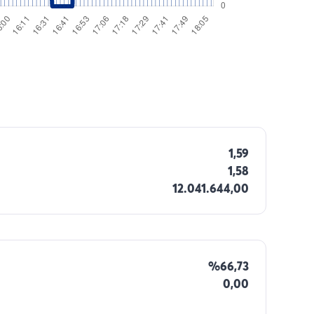
1,59
1,58
12.041.644,00
%66,73
0,00