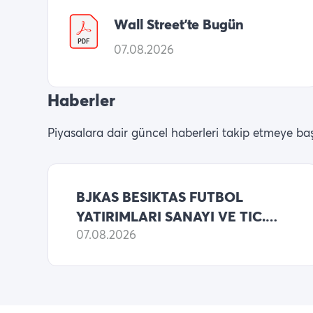
Wall Street’te Bugün
07.08.2026
Haberler
Piyasalara dair güncel haberleri takip etmeye baş
BJKAS BESIKTAS FUTBOL
YATIRIMLARI SANAYI VE TIC.
KONSOLIDE BILANCO 2025
07.08.2026
YILLIK NET ZARARI
1,332,110,609 TL (ONCEKI: