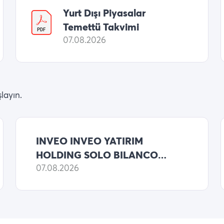
Yurt Dışı Piyasalar
Temettü Takvimi
07.08.2026
layın.
INVEO INVEO YATIRIM
HOLDING SOLO BILANCO
2026 6 AYLIK NET KARI
07.08.2026
546,122,717 TL (ONCEKI:
8,687,758,989 TL NET KAR)