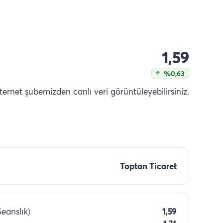
1,59
%0,63
nternet şubemizden canlı veri görüntüleyebilirsiniz.
Toptan Ticaret
Seanslık)
1,59