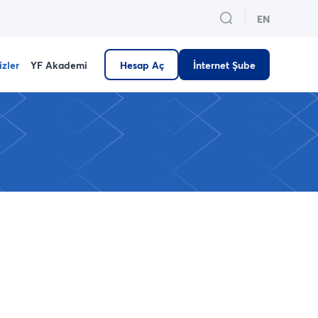
EN
izler
YF Akademi
Hesap Aç
İnternet Şube