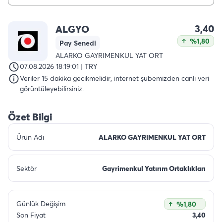
3,40
ALGYO
%1,80
Pay Senedi
ALARKO GAYRIMENKUL YAT ORT
07.08.2026 18:19:01 | TRY
Veriler 15 dakika gecikmelidir, internet şubemizden canlı veri
görüntüleyebilirsiniz.
Özet Bilgi
Ürün Adı
ALARKO GAYRIMENKUL YAT ORT
Sektör
Gayrimenkul Yatırım Ortaklıkları
Günlük Değişim
%1,80
Son Fiyat
3,40