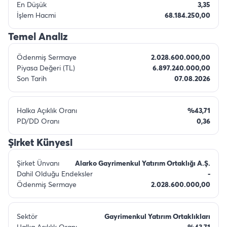
En Düşük
3,35
İşlem Hacmi
68.184.250,00
Temel Analiz
Ödenmiş Sermaye
2.028.600.000,00
Piyasa Değeri (TL)
6.897.240.000,00
Son Tarih
07.08.2026
Halka Açıklık Oranı
%43,71
PD/DD Oranı
0,36
Şirket Künyesi
Şirket Ünvanı
Alarko Gayrimenkul Yatırım Ortaklığı A.Ş.
Dahil Olduğu Endeksler
-
Ödenmiş Sermaye
2.028.600.000,00
Sektör
Gayrimenkul Yatırım Ortaklıkları
Halka Açıklık Oranı
%43,71