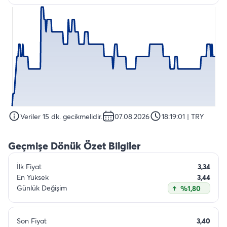
Veriler 15 dk. gecikmelidir.
07.08.2026
18:19:01
| TRY
Geçmişe Dönük Özet Bilgiler
İlk Fiyat
3,34
En Yüksek
3,44
Günlük Değişim
%1,80
Son Fiyat
3,40