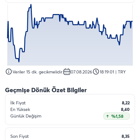
Veriler 15 dk. gecikmelidir.
07.08.2026
18:19:01
| TRY
Geçmişe Dönük Özet Bilgiler
İlk Fiyat
8,22
En Yüksek
8,40
Günlük Değişim
%1,58
Son Fiyat
8,35