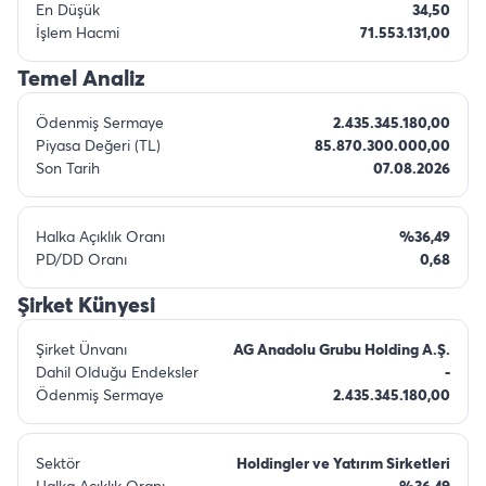
En Düşük
34,50
İşlem Hacmi
71.553.131,00
Temel Analiz
Ödenmiş Sermaye
2.435.345.180,00
Piyasa Değeri (TL)
85.870.300.000,00
Son Tarih
07.08.2026
Halka Açıklık Oranı
%36,49
PD/DD Oranı
0,68
Şirket Künyesi
Şirket Ünvanı
AG Anadolu Grubu Holding A.Ş.
Dahil Olduğu Endeksler
-
Ödenmiş Sermaye
2.435.345.180,00
Sektör
Holdingler ve Yatırım Sirketleri
Halka Açıklık Oranı
%36,49